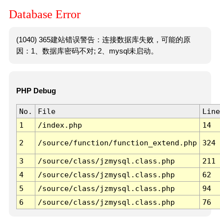
Database Error
(1040) 365建站错误警告：连接数据库失败，可能的原
因：1、数据库密码不对; 2、mysql未启动。
PHP Debug
No.
File
Line
1
/index.php
14
2
/source/function/function_extend.php
324
3
/source/class/jzmysql.class.php
211
4
/source/class/jzmysql.class.php
62
5
/source/class/jzmysql.class.php
94
6
/source/class/jzmysql.class.php
76