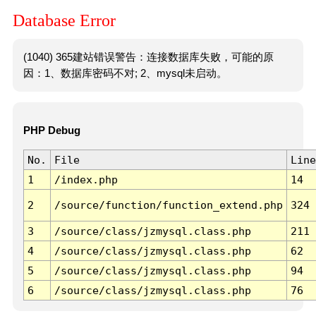
Database Error
(1040) 365建站错误警告：连接数据库失败，可能的原
因：1、数据库密码不对; 2、mysql未启动。
PHP Debug
No.
File
Line
1
/index.php
14
2
/source/function/function_extend.php
324
3
/source/class/jzmysql.class.php
211
4
/source/class/jzmysql.class.php
62
5
/source/class/jzmysql.class.php
94
6
/source/class/jzmysql.class.php
76