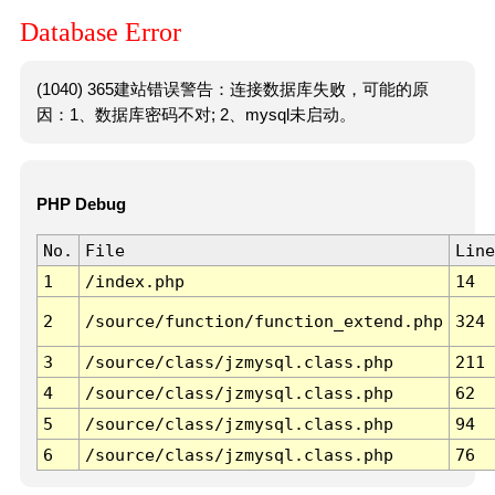
Database Error
(1040) 365建站错误警告：连接数据库失败，可能的原
因：1、数据库密码不对; 2、mysql未启动。
PHP Debug
No.
File
Line
1
/index.php
14
2
/source/function/function_extend.php
324
3
/source/class/jzmysql.class.php
211
4
/source/class/jzmysql.class.php
62
5
/source/class/jzmysql.class.php
94
6
/source/class/jzmysql.class.php
76