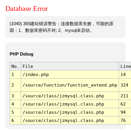
Database Error
(1040) 365建站错误警告：连接数据库失败，可能的原
因：1、数据库密码不对; 2、mysql未启动。
PHP Debug
No.
File
Line
1
/index.php
14
2
/source/function/function_extend.php
324
3
/source/class/jzmysql.class.php
211
4
/source/class/jzmysql.class.php
62
5
/source/class/jzmysql.class.php
94
6
/source/class/jzmysql.class.php
76