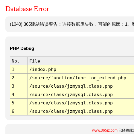
Database Error
(1040) 365建站错误警告：连接数据库失败，可能的原因：1、数
PHP Debug
No.
File
1
/index.php
2
/source/function/function_extend.php
3
/source/class/jzmysql.class.php
4
/source/class/jzmysql.class.php
5
/source/class/jzmysql.class.php
6
/source/class/jzmysql.class.php
www.365jz.com
已经将此