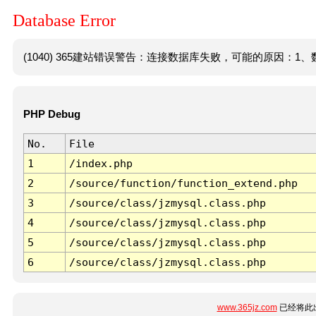
Database Error
(1040) 365建站错误警告：连接数据库失败，可能的原因：1、数
PHP Debug
No.
File
1
/index.php
2
/source/function/function_extend.php
3
/source/class/jzmysql.class.php
4
/source/class/jzmysql.class.php
5
/source/class/jzmysql.class.php
6
/source/class/jzmysql.class.php
www.365jz.com
已经将此