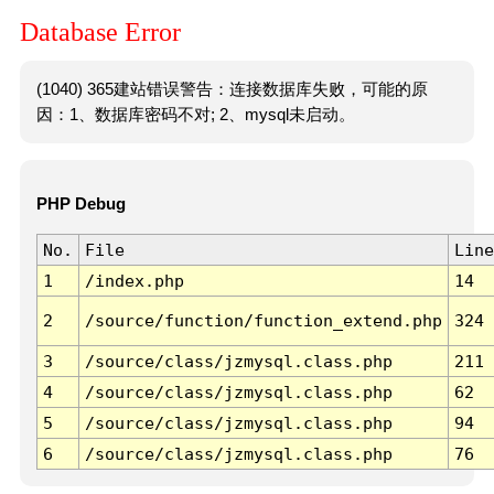
Database Error
(1040) 365建站错误警告：连接数据库失败，可能的原
因：1、数据库密码不对; 2、mysql未启动。
PHP Debug
No.
File
Line
1
/index.php
14
2
/source/function/function_extend.php
324
3
/source/class/jzmysql.class.php
211
4
/source/class/jzmysql.class.php
62
5
/source/class/jzmysql.class.php
94
6
/source/class/jzmysql.class.php
76