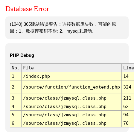
Database Error
(1040) 365建站错误警告：连接数据库失败，可能的原
因：1、数据库密码不对; 2、mysql未启动。
PHP Debug
No.
File
Line
1
/index.php
14
2
/source/function/function_extend.php
324
3
/source/class/jzmysql.class.php
211
4
/source/class/jzmysql.class.php
62
5
/source/class/jzmysql.class.php
94
6
/source/class/jzmysql.class.php
76