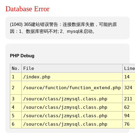
Database Error
(1040) 365建站错误警告：连接数据库失败，可能的原
因：1、数据库密码不对; 2、mysql未启动。
PHP Debug
No.
File
Line
1
/index.php
14
2
/source/function/function_extend.php
324
3
/source/class/jzmysql.class.php
211
4
/source/class/jzmysql.class.php
62
5
/source/class/jzmysql.class.php
94
6
/source/class/jzmysql.class.php
76