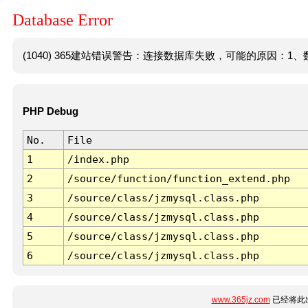
Database Error
(1040) 365建站错误警告：连接数据库失败，可能的原因：1、数
PHP Debug
No.
File
1
/index.php
2
/source/function/function_extend.php
3
/source/class/jzmysql.class.php
4
/source/class/jzmysql.class.php
5
/source/class/jzmysql.class.php
6
/source/class/jzmysql.class.php
www.365jz.com
已经将此