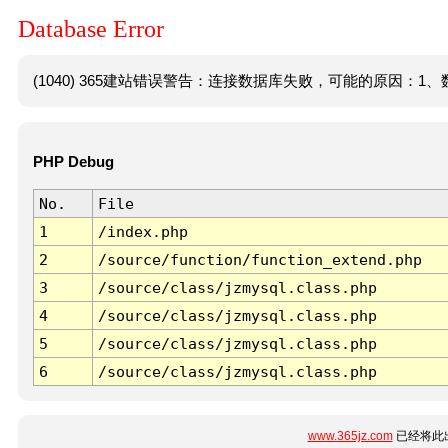
Database Error
(1040) 365建站错误警告：连接数据库失败，可能的原因：1、数
PHP Debug
No.
File
1
/index.php
2
/source/function/function_extend.php
3
/source/class/jzmysql.class.php
4
/source/class/jzmysql.class.php
5
/source/class/jzmysql.class.php
6
/source/class/jzmysql.class.php
www.365jz.com
已经将此