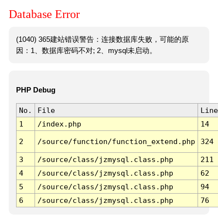
Database Error
(1040) 365建站错误警告：连接数据库失败，可能的原
因：1、数据库密码不对; 2、mysql未启动。
PHP Debug
No.
File
Line
1
/index.php
14
2
/source/function/function_extend.php
324
3
/source/class/jzmysql.class.php
211
4
/source/class/jzmysql.class.php
62
5
/source/class/jzmysql.class.php
94
6
/source/class/jzmysql.class.php
76