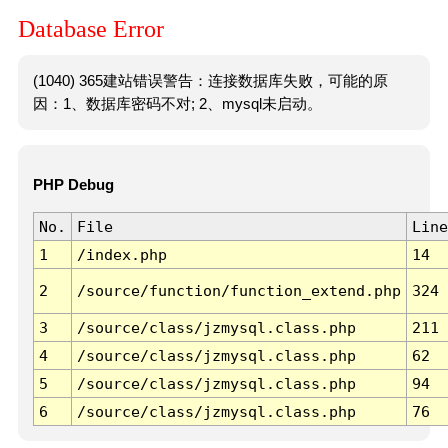
Database Error
(1040) 365建站错误警告：连接数据库失败，可能的原
因：1、数据库密码不对; 2、mysql未启动。
PHP Debug
No.
File
Line
1
/index.php
14
2
/source/function/function_extend.php
324
3
/source/class/jzmysql.class.php
211
4
/source/class/jzmysql.class.php
62
5
/source/class/jzmysql.class.php
94
6
/source/class/jzmysql.class.php
76