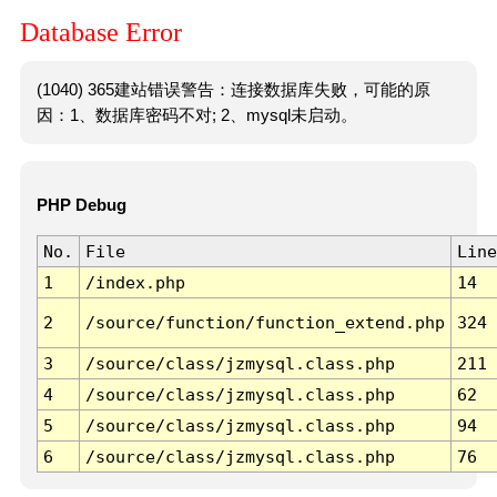
Database Error
(1040) 365建站错误警告：连接数据库失败，可能的原
因：1、数据库密码不对; 2、mysql未启动。
PHP Debug
No.
File
Line
1
/index.php
14
2
/source/function/function_extend.php
324
3
/source/class/jzmysql.class.php
211
4
/source/class/jzmysql.class.php
62
5
/source/class/jzmysql.class.php
94
6
/source/class/jzmysql.class.php
76