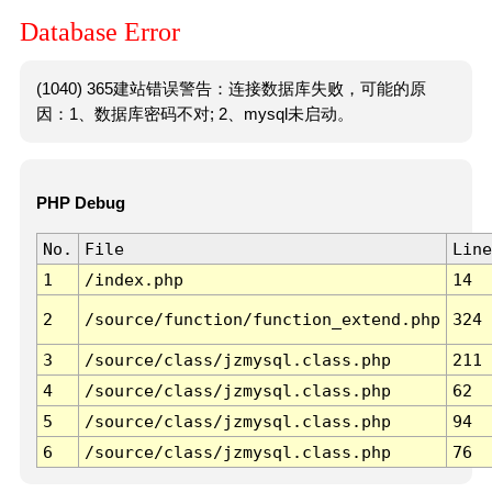
Database Error
(1040) 365建站错误警告：连接数据库失败，可能的原
因：1、数据库密码不对; 2、mysql未启动。
PHP Debug
No.
File
Line
1
/index.php
14
2
/source/function/function_extend.php
324
3
/source/class/jzmysql.class.php
211
4
/source/class/jzmysql.class.php
62
5
/source/class/jzmysql.class.php
94
6
/source/class/jzmysql.class.php
76