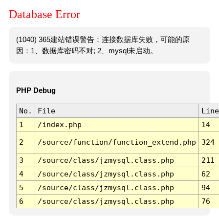
Database Error
(1040) 365建站错误警告：连接数据库失败，可能的原
因：1、数据库密码不对; 2、mysql未启动。
PHP Debug
No.
File
Line
1
/index.php
14
2
/source/function/function_extend.php
324
3
/source/class/jzmysql.class.php
211
4
/source/class/jzmysql.class.php
62
5
/source/class/jzmysql.class.php
94
6
/source/class/jzmysql.class.php
76