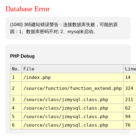
Database Error
(1040) 365建站错误警告：连接数据库失败，可能的原
因：1、数据库密码不对; 2、mysql未启动。
PHP Debug
No.
File
Line
1
/index.php
14
2
/source/function/function_extend.php
324
3
/source/class/jzmysql.class.php
211
4
/source/class/jzmysql.class.php
62
5
/source/class/jzmysql.class.php
94
6
/source/class/jzmysql.class.php
76