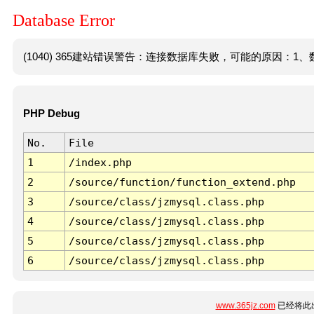
Database Error
(1040) 365建站错误警告：连接数据库失败，可能的原因：1、数
PHP Debug
No.
File
1
/index.php
2
/source/function/function_extend.php
3
/source/class/jzmysql.class.php
4
/source/class/jzmysql.class.php
5
/source/class/jzmysql.class.php
6
/source/class/jzmysql.class.php
www.365jz.com
已经将此