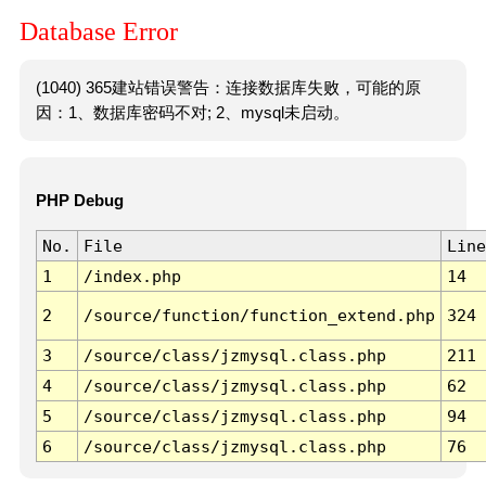
Database Error
(1040) 365建站错误警告：连接数据库失败，可能的原
因：1、数据库密码不对; 2、mysql未启动。
PHP Debug
No.
File
Line
1
/index.php
14
2
/source/function/function_extend.php
324
3
/source/class/jzmysql.class.php
211
4
/source/class/jzmysql.class.php
62
5
/source/class/jzmysql.class.php
94
6
/source/class/jzmysql.class.php
76