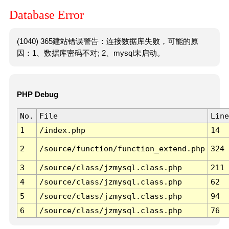
Database Error
(1040) 365建站错误警告：连接数据库失败，可能的原
因：1、数据库密码不对; 2、mysql未启动。
PHP Debug
No.
File
Line
1
/index.php
14
2
/source/function/function_extend.php
324
3
/source/class/jzmysql.class.php
211
4
/source/class/jzmysql.class.php
62
5
/source/class/jzmysql.class.php
94
6
/source/class/jzmysql.class.php
76