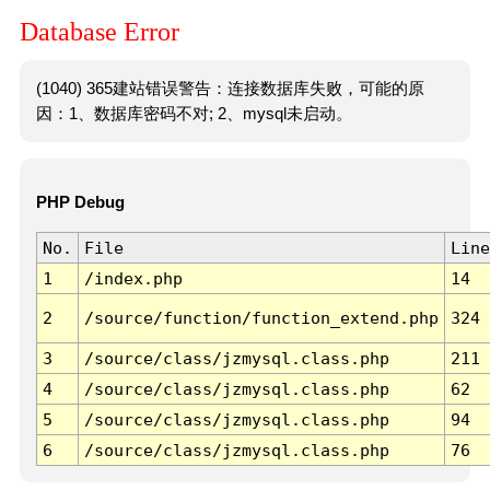
Database Error
(1040) 365建站错误警告：连接数据库失败，可能的原
因：1、数据库密码不对; 2、mysql未启动。
PHP Debug
No.
File
Line
1
/index.php
14
2
/source/function/function_extend.php
324
3
/source/class/jzmysql.class.php
211
4
/source/class/jzmysql.class.php
62
5
/source/class/jzmysql.class.php
94
6
/source/class/jzmysql.class.php
76