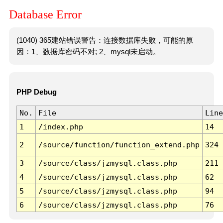
Database Error
(1040) 365建站错误警告：连接数据库失败，可能的原
因：1、数据库密码不对; 2、mysql未启动。
PHP Debug
No.
File
Line
1
/index.php
14
2
/source/function/function_extend.php
324
3
/source/class/jzmysql.class.php
211
4
/source/class/jzmysql.class.php
62
5
/source/class/jzmysql.class.php
94
6
/source/class/jzmysql.class.php
76