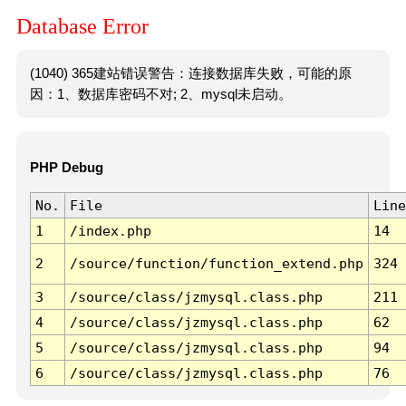
Database Error
(1040) 365建站错误警告：连接数据库失败，可能的原
因：1、数据库密码不对; 2、mysql未启动。
PHP Debug
No.
File
Line
1
/index.php
14
2
/source/function/function_extend.php
324
3
/source/class/jzmysql.class.php
211
4
/source/class/jzmysql.class.php
62
5
/source/class/jzmysql.class.php
94
6
/source/class/jzmysql.class.php
76