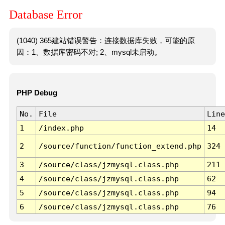
Database Error
(1040) 365建站错误警告：连接数据库失败，可能的原
因：1、数据库密码不对; 2、mysql未启动。
PHP Debug
No.
File
Line
1
/index.php
14
2
/source/function/function_extend.php
324
3
/source/class/jzmysql.class.php
211
4
/source/class/jzmysql.class.php
62
5
/source/class/jzmysql.class.php
94
6
/source/class/jzmysql.class.php
76