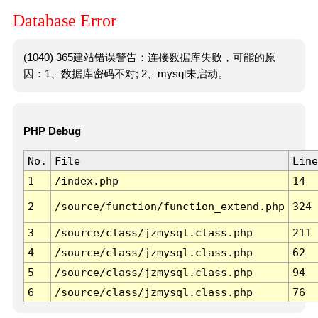
Database Error
(1040) 365建站错误警告：连接数据库失败，可能的原
因：1、数据库密码不对; 2、mysql未启动。
PHP Debug
No.
File
Line
1
/index.php
14
2
/source/function/function_extend.php
324
3
/source/class/jzmysql.class.php
211
4
/source/class/jzmysql.class.php
62
5
/source/class/jzmysql.class.php
94
6
/source/class/jzmysql.class.php
76