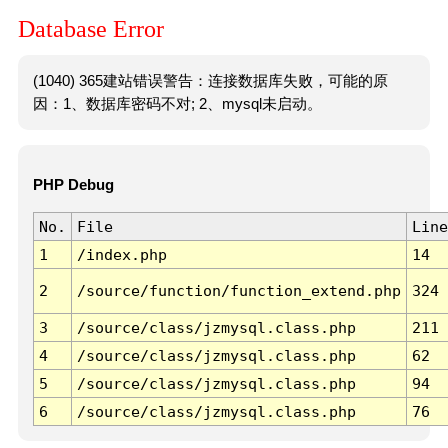
Database Error
(1040) 365建站错误警告：连接数据库失败，可能的原
因：1、数据库密码不对; 2、mysql未启动。
PHP Debug
No.
File
Line
1
/index.php
14
2
/source/function/function_extend.php
324
3
/source/class/jzmysql.class.php
211
4
/source/class/jzmysql.class.php
62
5
/source/class/jzmysql.class.php
94
6
/source/class/jzmysql.class.php
76