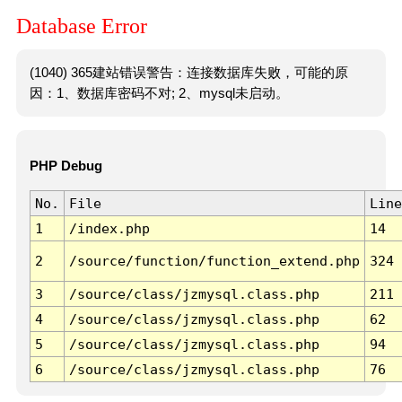
Database Error
(1040) 365建站错误警告：连接数据库失败，可能的原
因：1、数据库密码不对; 2、mysql未启动。
PHP Debug
No.
File
Line
1
/index.php
14
2
/source/function/function_extend.php
324
3
/source/class/jzmysql.class.php
211
4
/source/class/jzmysql.class.php
62
5
/source/class/jzmysql.class.php
94
6
/source/class/jzmysql.class.php
76