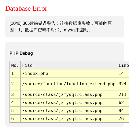
Database Error
(1040) 365建站错误警告：连接数据库失败，可能的原
因：1、数据库密码不对; 2、mysql未启动。
PHP Debug
No.
File
Line
1
/index.php
14
2
/source/function/function_extend.php
324
3
/source/class/jzmysql.class.php
211
4
/source/class/jzmysql.class.php
62
5
/source/class/jzmysql.class.php
94
6
/source/class/jzmysql.class.php
76