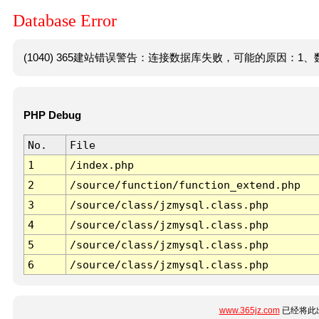
Database Error
(1040) 365建站错误警告：连接数据库失败，可能的原因：1、数
PHP Debug
No.
File
1
/index.php
2
/source/function/function_extend.php
3
/source/class/jzmysql.class.php
4
/source/class/jzmysql.class.php
5
/source/class/jzmysql.class.php
6
/source/class/jzmysql.class.php
www.365jz.com
已经将此