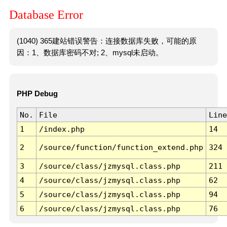
Database Error
(1040) 365建站错误警告：连接数据库失败，可能的原
因：1、数据库密码不对; 2、mysql未启动。
PHP Debug
No.
File
Line
1
/index.php
14
2
/source/function/function_extend.php
324
3
/source/class/jzmysql.class.php
211
4
/source/class/jzmysql.class.php
62
5
/source/class/jzmysql.class.php
94
6
/source/class/jzmysql.class.php
76