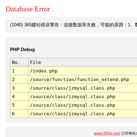
Database Error
(1040) 365建站错误警告：连接数据库失败，可能的原因：1、数
PHP Debug
No.
File
1
/index.php
2
/source/function/function_extend.php
3
/source/class/jzmysql.class.php
4
/source/class/jzmysql.class.php
5
/source/class/jzmysql.class.php
6
/source/class/jzmysql.class.php
www.365jz.com
已经将此