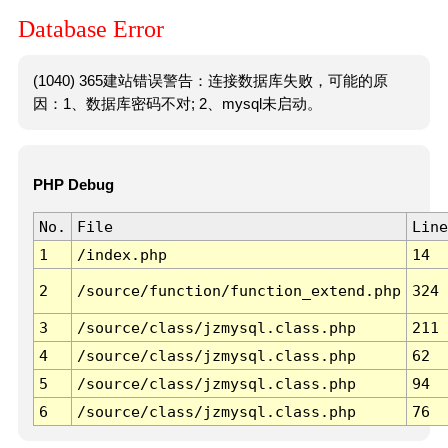
Database Error
(1040) 365建站错误警告：连接数据库失败，可能的原
因：1、数据库密码不对; 2、mysql未启动。
PHP Debug
No.
File
Line
1
/index.php
14
2
/source/function/function_extend.php
324
3
/source/class/jzmysql.class.php
211
4
/source/class/jzmysql.class.php
62
5
/source/class/jzmysql.class.php
94
6
/source/class/jzmysql.class.php
76