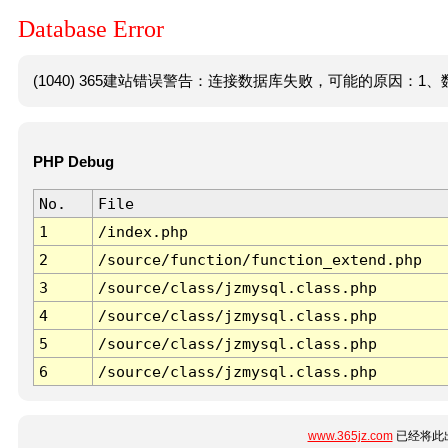
Database Error
(1040) 365建站错误警告：连接数据库失败，可能的原因：1、数
PHP Debug
No.
File
1
/index.php
2
/source/function/function_extend.php
3
/source/class/jzmysql.class.php
4
/source/class/jzmysql.class.php
5
/source/class/jzmysql.class.php
6
/source/class/jzmysql.class.php
www.365jz.com
已经将此