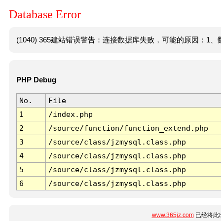
Database Error
(1040) 365建站错误警告：连接数据库失败，可能的原因：1、数
PHP Debug
No.
File
1
/index.php
2
/source/function/function_extend.php
3
/source/class/jzmysql.class.php
4
/source/class/jzmysql.class.php
5
/source/class/jzmysql.class.php
6
/source/class/jzmysql.class.php
www.365jz.com
已经将此