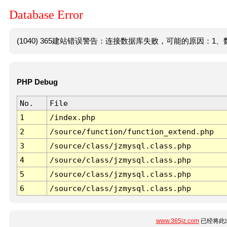
Database Error
(1040) 365建站错误警告：连接数据库失败，可能的原因：1、数
PHP Debug
No.
File
1
/index.php
2
/source/function/function_extend.php
3
/source/class/jzmysql.class.php
4
/source/class/jzmysql.class.php
5
/source/class/jzmysql.class.php
6
/source/class/jzmysql.class.php
www.365jz.com
已经将此