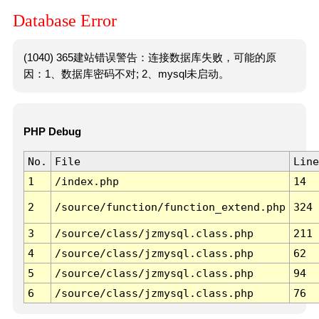
Database Error
(1040) 365建站错误警告：连接数据库失败，可能的原
因：1、数据库密码不对; 2、mysql未启动。
PHP Debug
No.
File
Line
1
/index.php
14
2
/source/function/function_extend.php
324
3
/source/class/jzmysql.class.php
211
4
/source/class/jzmysql.class.php
62
5
/source/class/jzmysql.class.php
94
6
/source/class/jzmysql.class.php
76