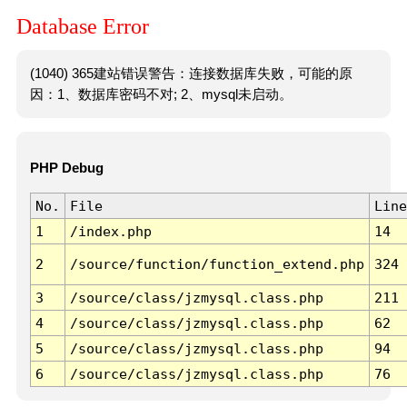
Database Error
(1040) 365建站错误警告：连接数据库失败，可能的原
因：1、数据库密码不对; 2、mysql未启动。
PHP Debug
No.
File
Line
1
/index.php
14
2
/source/function/function_extend.php
324
3
/source/class/jzmysql.class.php
211
4
/source/class/jzmysql.class.php
62
5
/source/class/jzmysql.class.php
94
6
/source/class/jzmysql.class.php
76