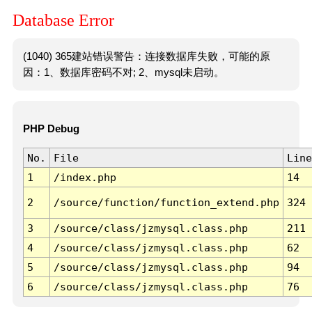
Database Error
(1040) 365建站错误警告：连接数据库失败，可能的原
因：1、数据库密码不对; 2、mysql未启动。
PHP Debug
No.
File
Line
1
/index.php
14
2
/source/function/function_extend.php
324
3
/source/class/jzmysql.class.php
211
4
/source/class/jzmysql.class.php
62
5
/source/class/jzmysql.class.php
94
6
/source/class/jzmysql.class.php
76