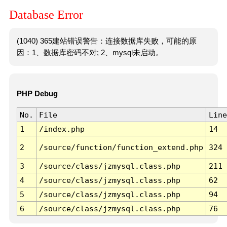
Database Error
(1040) 365建站错误警告：连接数据库失败，可能的原
因：1、数据库密码不对; 2、mysql未启动。
PHP Debug
No.
File
Line
1
/index.php
14
2
/source/function/function_extend.php
324
3
/source/class/jzmysql.class.php
211
4
/source/class/jzmysql.class.php
62
5
/source/class/jzmysql.class.php
94
6
/source/class/jzmysql.class.php
76