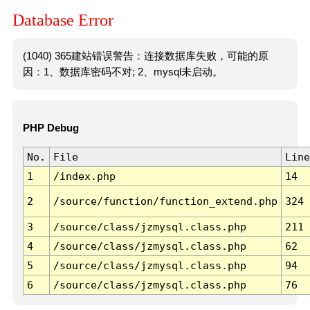
Database Error
(1040) 365建站错误警告：连接数据库失败，可能的原
因：1、数据库密码不对; 2、mysql未启动。
PHP Debug
No.
File
Line
1
/index.php
14
2
/source/function/function_extend.php
324
3
/source/class/jzmysql.class.php
211
4
/source/class/jzmysql.class.php
62
5
/source/class/jzmysql.class.php
94
6
/source/class/jzmysql.class.php
76