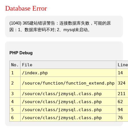
Database Error
(1040) 365建站错误警告：连接数据库失败，可能的原
因：1、数据库密码不对; 2、mysql未启动。
PHP Debug
No.
File
Line
1
/index.php
14
2
/source/function/function_extend.php
324
3
/source/class/jzmysql.class.php
211
4
/source/class/jzmysql.class.php
62
5
/source/class/jzmysql.class.php
94
6
/source/class/jzmysql.class.php
76