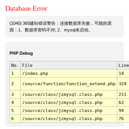
Database Error
(1040) 365建站错误警告：连接数据库失败，可能的原
因：1、数据库密码不对; 2、mysql未启动。
PHP Debug
No.
File
Line
1
/index.php
14
2
/source/function/function_extend.php
324
3
/source/class/jzmysql.class.php
211
4
/source/class/jzmysql.class.php
62
5
/source/class/jzmysql.class.php
94
6
/source/class/jzmysql.class.php
76