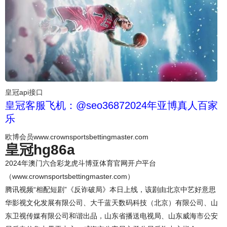
皇冠api接口
皇冠客服飞机：@seo36872024年亚博真人百家
乐
欧博会员
www.crownsportsbettingmaster.com
皇冠hg86a
2024年澳门六合彩龙虎斗博亚体育官网开户平台
（www.crownsportsbettingmaster.com）
腾讯视频“相配短剧”《反诈破局》本日上线，该剧由北京中艺好意思
华影视文化发展有限公司、大千蓝天数码科技（北京）有限公司、山
东卫视传媒有限公司和谐出品，山东省播送电视局、山东威海市公安