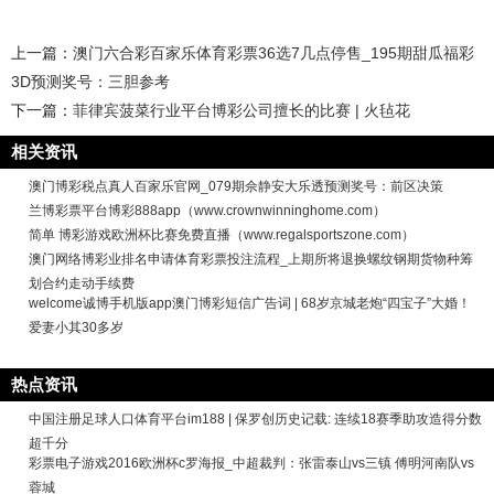
上一篇：
澳门六合彩百家乐体育彩票36选7几点停售_195期甜瓜福彩
3D预测奖号：三胆参考
下一篇：
菲律宾菠菜行业平台博彩公司擅长的比赛 | 火毡花‌
相关资讯
澳门博彩税点真人百家乐官网_079期佘静安大乐透预测奖号：前区决策
兰博彩票平台博彩888app（www.crownwinninghome.com）
简单 博彩游戏欧洲杯比赛免费直播（www.regalsportszone.com）
澳门网络博彩业排名申请体育彩票投注流程_上期所将退换螺纹钢期货物种筹
划合约走动手续费
welcome诚博手机版app澳门博彩短信广告词 | 68岁京城老炮“四宝子”大婚！
爱妻小其30多岁
热点资讯
中国注册足球人口体育平台im188 | 保罗创历史记载: 连续18赛季助攻造得分数
超千分
彩票电子游戏2016欧洲杯c罗海报_中超裁判：张雷泰山vs三镇 傅明河南队vs
蓉城