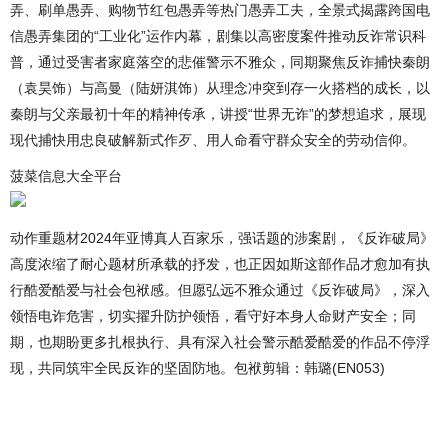
弄、刷单愚弄、购物节红包愚弄等热门愚弄工夫，全景式揭露跨国电
信愚弄集团的“工业化”运作内幕，剧集以高密度案件推动反诈常识科
普，通过受害者家庭落空的悲催警示不雅众，同期聚焦反诈捕快秦朗
（袁昊饰）与高曼（陆妍淇饰）从理念冲突到存一火搭档的成长，以
秦朗与父亲最初十年的精神传承，讲授“世界无诈”的梦想追求，展现
现代捕快用忠良破解新式作歹、用人命看守群众安全的劳动信仰。
菠菜信息大全平台
动作重题材2024年亚博真人百家乐，强话题的涉案剧，《反诈破局》
高度浓缩了耐心题材所承载的抒发，也正因如斯这部作品才愈加有执
行酷爱酷爱与社会包袱感。但愿弘远不雅众通过《反诈破局》，深入
领悟电诈危害，切实擢升防护领悟，看守好本身人命财产安全；同
期，也期盼更多扎根执行、具有深入社会警示酷爱酷爱的作品不停浮
现，共同筑牢全民反诈的坚固防地。包袱剪辑：韩璐(EN053)