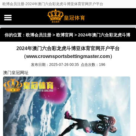
欧博会员注册-2024年澳门六合彩龙虎斗博亚体育官网开户平台
（www.crownsportsbettingmaster.com）
你的位置：
欧博会员注册
>
欧博官网
> 2024年澳门六合彩龙虎斗博
2024年澳门六合彩龙虎斗博亚体育官网开户平台
亚体育官网开户平台（www.crownsportsbettingmaster.com）
（www.crownsportsbettingmaster.com）
发布日期：2025-07-26 00:35 点击次数：196
澳门皇冠网址