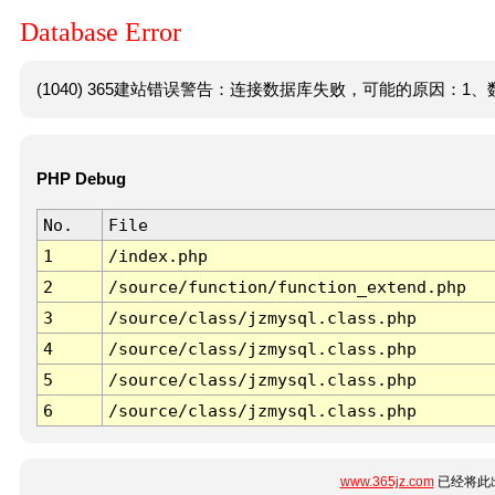
Database Error
(1040) 365建站错误警告：连接数据库失败，可能的原因：1、数
PHP Debug
No.
File
1
/index.php
2
/source/function/function_extend.php
3
/source/class/jzmysql.class.php
4
/source/class/jzmysql.class.php
5
/source/class/jzmysql.class.php
6
/source/class/jzmysql.class.php
www.365jz.com
已经将此