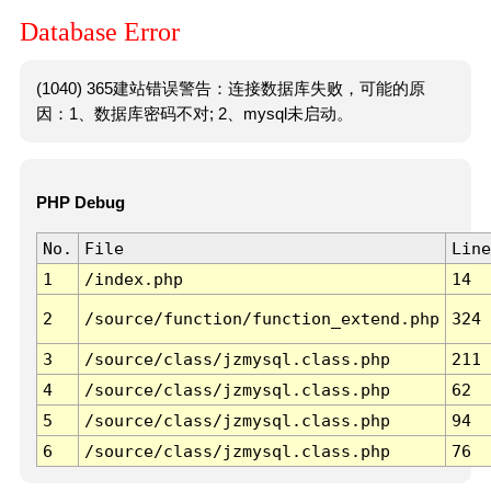
Database Error
(1040) 365建站错误警告：连接数据库失败，可能的原
因：1、数据库密码不对; 2、mysql未启动。
PHP Debug
No.
File
Line
1
/index.php
14
2
/source/function/function_extend.php
324
3
/source/class/jzmysql.class.php
211
4
/source/class/jzmysql.class.php
62
5
/source/class/jzmysql.class.php
94
6
/source/class/jzmysql.class.php
76