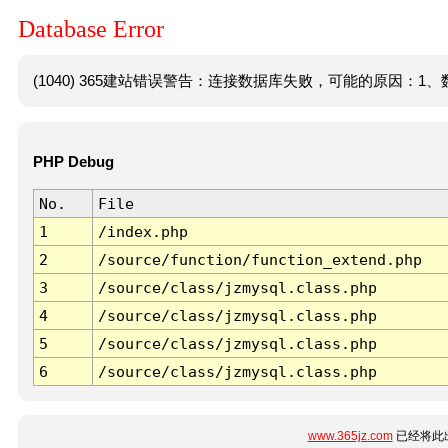
Database Error
(1040) 365建站错误警告：连接数据库失败，可能的原因：1、数
PHP Debug
No.
File
1
/index.php
2
/source/function/function_extend.php
3
/source/class/jzmysql.class.php
4
/source/class/jzmysql.class.php
5
/source/class/jzmysql.class.php
6
/source/class/jzmysql.class.php
www.365jz.com
已经将此