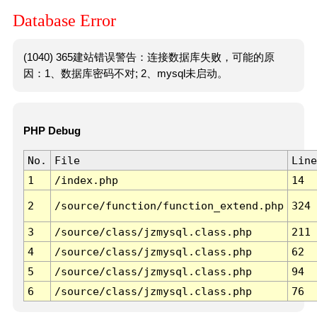
Database Error
(1040) 365建站错误警告：连接数据库失败，可能的原
因：1、数据库密码不对; 2、mysql未启动。
PHP Debug
No.
File
Line
1
/index.php
14
2
/source/function/function_extend.php
324
3
/source/class/jzmysql.class.php
211
4
/source/class/jzmysql.class.php
62
5
/source/class/jzmysql.class.php
94
6
/source/class/jzmysql.class.php
76