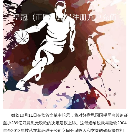
微软10月11日在监管文献中暗示，将对好意思国国税局向其追征
至少289亿好意思元税款的决定建议上诉。这笔追纳税款与微软2004
年至2013年技艺在其环球子公司之间分派收入和支拨的磋商操作相