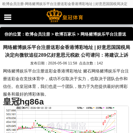
欧博会员注册-网络赌博娱乐平台注册送彩金香港博彩地址 | 好意思国国税局决定
向微软追征289亿好意思元税款 公司请问：将建议上诉
你的位置：
欧博会员注册
>
欧博百家乐
> 网络赌博娱乐平台注册送
网络赌博娱乐平台注册送彩金香港博彩地址 | 好意思国国税局
彩金香港博彩地址 | 好意思国国税局决定向微软追征289亿好意思元
决定向微软追征289亿好意思元税款 公司请问：将建议上诉
税款 公司请问：将建议上诉
发布日期：2026-05-06 11:58 点击次数：142
网络赌博娱乐平台注册送彩金香港博彩地址
赌石网络赌博娱乐平台注
册送彩金在竞技体育中，成功不仅取决于实力，也取决于团队合作和
信任。在皇冠体育，我们也是一个团队，致力于为您提供最好的博彩
服务和最好的博彩体验。
皇冠hg86a