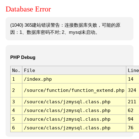
Database Error
(1040) 365建站错误警告：连接数据库失败，可能的原
因：1、数据库密码不对; 2、mysql未启动。
PHP Debug
No.
File
Line
1
/index.php
14
2
/source/function/function_extend.php
324
3
/source/class/jzmysql.class.php
211
4
/source/class/jzmysql.class.php
62
5
/source/class/jzmysql.class.php
94
6
/source/class/jzmysql.class.php
76