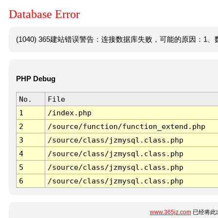
Database Error
(1040) 365建站错误警告：连接数据库失败，可能的原因：1、数
PHP Debug
No.
File
1
/index.php
2
/source/function/function_extend.php
3
/source/class/jzmysql.class.php
4
/source/class/jzmysql.class.php
5
/source/class/jzmysql.class.php
6
/source/class/jzmysql.class.php
www.365jz.com
已经将此